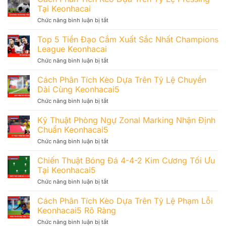
World
Tại Keonhacai
Cup
mà
Chức năng bình luận bị tắt
ở
không
Cách
hiểu
Phân
Top 5 Tiền Đạo Cắm Xuất Sắc Nhất Champions
gì
Tích
League Keonhacai
—
Kèo
bạn
Dựa
Chức năng bình luận bị tắt
ở
đang
Trên
Top
xem
Tỷ
5
Cách Phân Tích Kèo Dựa Trên Tỷ Lệ Chuyền
bóng
Lệ
Tiền
đá
Dài Cùng Keonhacai5
Pressing
Đạo
hay
Tại
Cắm
Chức năng bình luận bị tắt
xem…
ở
Keonhacai
Xuất
chữ?
Cách
Sắc
Phân
Kỹ Thuật Phòng Ngự Zonal Marking Nhận Định
Nhất
Tích
Chuẩn Keonhacai5
Champions
Kèo
League
Dựa
Chức năng bình luận bị tắt
ở
Keonhacai
Trên
Kỹ
Tỷ
Thuật
Chiến Thuật Bóng Đá 4-4-2 Kim Cương Tối Ưu
Lệ
Phòng
Tại Keonhacai5
Chuyền
Ngự
Dài
Zonal
Chức năng bình luận bị tắt
ở
Cùng
Marking
Chiến
Keonhacai5
Nhận
Thuật
Cách Phân Tích Kèo Dựa Trên Tỷ Lệ Phạm Lỗi
Định
Bóng
Keonhacai5 Rõ Ràng
Chuẩn
Đá
Keonhacai5
4-
Chức năng bình luận bị tắt
ở