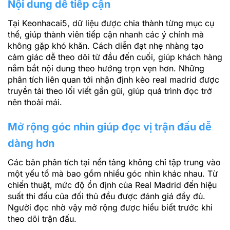
Nội dung dễ tiếp cận
Tại Keonhacai5, dữ liệu được chia thành từng mục cụ
thể, giúp thành viên tiếp cận nhanh các ý chính mà
không gặp khó khăn. Cách diễn đạt nhẹ nhàng tạo
cảm giác dễ theo dõi từ đầu đến cuối, giúp khách hàng
nắm bắt nội dung theo hướng trọn vẹn hơn. Những
phân tích liên quan tới nhận định kèo real madrid được
truyền tải theo lối viết gần gũi, giúp quá trình đọc trở
nên thoải mái.
Mở rộng góc nhìn giúp đọc vị trận đấu dễ
dàng hơn
Các bản phân tích tại nền tảng không chỉ tập trung vào
một yếu tố mà bao gồm nhiều góc nhìn khác nhau. Từ
chiến thuật, mức độ ổn định của Real Madrid đến hiệu
suất thi đấu của đối thủ đều được đánh giá đầy đủ.
Người đọc nhờ vậy mở rộng được hiểu biết trước khi
theo dõi trận đấu.