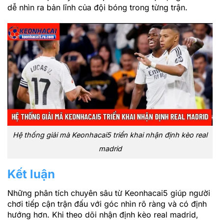
dễ nhìn ra bản lĩnh của đội bóng trong từng trận.
Hệ thống giải mà Keonhacai5 triển khai nhận định kèo real
madrid
Kết luận
Những phân tích chuyên sâu từ Keonhacai5 giúp người
chơi tiếp cận trận đấu với góc nhìn rõ ràng và có định
hướng hơn. Khi theo dõi nhận định kèo real madrid,