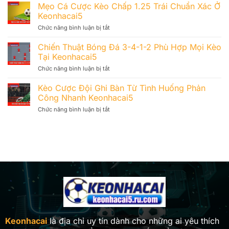
Phân
Mẹo Cá Cược Kèo Chấp 1.25 Trái Chuẩn Xác Ở
Kim
Tích
Keonhacai5
Cương
Kèo
Tối
Dựa
Chức năng bình luận bị tắt
ở
Ưu
Trên
Mẹo
Tại
Tỷ
Cá
Chiến Thuật Bóng Đá 3-4-1-2 Phù Hợp Mọi Kèo
Keonhacai5
Lệ
Cược
Tại Keonhacai5
Phạm
Kèo
Lỗi
Chấp
Chức năng bình luận bị tắt
ở
Keonhacai5
1.25
Chiến
Rõ
Trái
Thuật
Kèo Cược Đội Ghi Bàn Từ Tình Huống Phản
Ràng
Chuẩn
Bóng
Công Nhanh Keonhacai5
Xác
Đá
Ở
3-
Chức năng bình luận bị tắt
ở
Keonhacai5
4-
Kèo
1-
Cược
2
Đội
Phù
Ghi
Hợp
Bàn
Mọi
Từ
Kèo
Tình
Tại
Huống
Keonhacai5
Phản
Công
Nhanh
Keonhacai5
Keonhacai
là địa chỉ uy tín dành cho những ai yêu thích