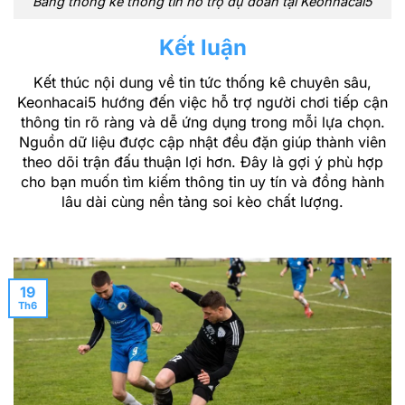
Bảng thống kê thông tin hỗ trợ dự đoán tại Keonhacai5
Kết luận
Kết thúc nội dung về tin tức thống kê chuyên sâu,
Keonhacai5 hướng đến việc hỗ trợ người chơi tiếp cận
thông tin rõ ràng và dễ ứng dụng trong mỗi lựa chọn.
Nguồn dữ liệu được cập nhật đều đặn giúp thành viên
theo dõi trận đấu thuận lợi hơn. Đây là gợi ý phù hợp
cho bạn muốn tìm kiếm thông tin uy tín và đồng hành
lâu dài cùng nền tảng soi kèo chất lượng.
19
Th6