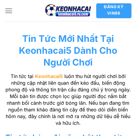
Bỏ
ĐĂNG KÝ
qua
VIN88
nội
dung
Tin Tức Mới Nhất Tại
Keonhacai5 Dành Cho
Người Chơi
Tin tức tại
Keonhacai5
luôn thu hút người chơi bởi
những cập nhật liên quan đến kèo đấu, biến động
phong độ và thông tin trận cầu đáng chú ý trong ngày.
Mỗi bản tin được chọn lọc giúp người đọc nắm bắt
nhanh bối cảnh trước giờ bóng lăn. Nếu bạn đang tìm
nguồn tham khảo đáng tin cậy để theo dõi diễn biến
hôm nay, đây chính là nơi mở ra những dữ liệu dễ hiểu
và hữu ích.