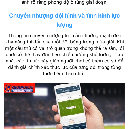
ánh rõ ràng phong độ ở từng giai đoạn.
Chuyển nhượng đội hình và tình hình lực
lượng
Thông tin chuyển nhượng luôn ảnh hưởng mạnh đến
khả năng thi đấu của mỗi đội bóng trong mùa giải. Khi
một cầu thủ có vai trò quan trọng không thể ra sân, lối
chơi có thể thay đổi theo chiều hướng khó lường. Cập
nhật các tin tức này giúp người chơi có thêm cơ sở để
đánh giá chính xác thực lực của từng đội trong từng
thời điểm then chốt.