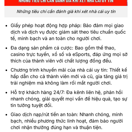
Những tiêu chí cần đánh giá khi xét nhà cái uy tín
Giấy phép hoạt động hợp pháp: Bảo đảm mọi giao
dịch và dịch vụ được giám sát theo tiêu chuẩn quốc
tế, minh bạch và an toàn cho người chơi.
Đa dạng sản phẩm cá cược: Bao gồm thể thao,
casino trực tuyến, xổ số và eSports, đáp ứng mọi sở
thích của thành viên với chất lượng đồng đều.
Chương trình khuyến mãi của nhà cái uy tín: Thiết kế
hấp dẫn cho cả thành viên mới và cũ, gia tăng giá trị
trải nghiệm mà không làm rối mắt người chơi.
Hỗ trợ khách hàng 24/7: Đa kênh liên hệ, phản hồi
nhanh chóng, giải quyết mọi vấn đề hiệu quả, tạo sự
tin tưởng tuyệt đối.
Giao dịch nạp/rút tiền an toàn: Nhanh chóng, minh
bạch, nhiều phương thức linh hoạt, đảm bảo người
chơi nhận thưởng đúng hạn và thuận tiện.