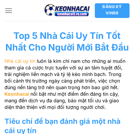
Bỏ
ĐĂNG KÝ
qua
VIN88
nội
dung
Top 5 Nhà Cái Uy Tín Tốt
Nhất Cho Người Mới Bắt Đầu
Nhà cái uy tín
luôn là kim chỉ nam cho những ai muốn
tham gia cá cược trực tuyến với sự an tâm tuyệt đối,
trải nghiệm liền mạch và tỷ lệ kèo minh bạch. Trong
bối cảnh thị trường ngày càng phát triển, việc chọn
đúng nền tảng trở nên quan trọng hơn bao giờ hết.
Keonhacai
nổi bật như một điểm đến đáng tin cậy,
mang đến dịch vụ đa dạng, bảo mật tối ưu và giao
diện thân thiện với mọi đối tượng người chơi.
Tiêu chí để bạn đánh giá một nhà
cái uy tín