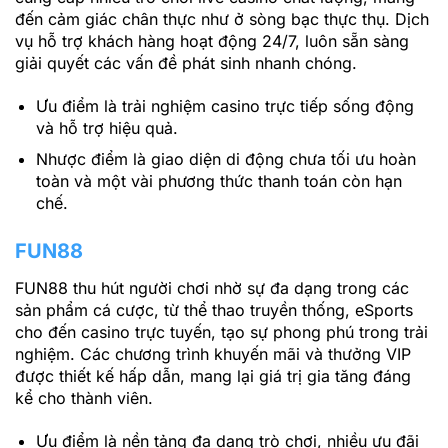
đến cảm giác chân thực như ở sòng bạc thực thụ. Dịch
vụ hỗ trợ khách hàng hoạt động 24/7, luôn sẵn sàng
giải quyết các vấn đề phát sinh nhanh chóng.
Ưu điểm là trải nghiệm casino trực tiếp sống động
và hỗ trợ hiệu quả.
Nhược điểm là giao diện di động chưa tối ưu hoàn
toàn và một vài phương thức thanh toán còn hạn
chế.
FUN88
FUN88 thu hút người chơi nhờ sự đa dạng trong các
sản phẩm cá cược, từ thể thao truyền thống, eSports
cho đến casino trực tuyến, tạo sự phong phú trong trải
nghiệm. Các chương trình khuyến mãi và thưởng VIP
được thiết kế hấp dẫn, mang lại giá trị gia tăng đáng
kể cho thành viên.
Ưu điểm là nền tảng đa dạng trò chơi, nhiều ưu đãi