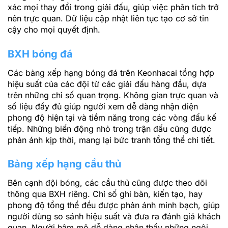
xác mọi thay đổi trong giải đấu, giúp việc phân tích trở
nên trực quan. Dữ liệu cập nhật liên tục tạo cơ sở tin
cậy cho mọi quyết định.
BXH bóng đá
Các bảng xếp hạng bóng đá trên Keonhacai tổng hợp
hiệu suất của các đội từ các giải đấu hàng đầu, dựa
trên những chỉ số quan trọng. Không gian trực quan và
số liệu đầy đủ giúp người xem dễ dàng nhận diện
phong độ hiện tại và tiềm năng trong các vòng đấu kế
tiếp. Những biến động nhỏ trong trận đấu cũng được
phản ánh kịp thời, mang lại bức tranh tổng thể chi tiết.
Bảng xếp hạng cầu thủ
Bên cạnh đội bóng, các cầu thủ cũng được theo dõi
thông qua BXH riêng. Chỉ số ghi bàn, kiến tạo, hay
phong độ tổng thể đều được phản ánh minh bạch, giúp
người dùng so sánh hiệu suất và đưa ra đánh giá khách
quan. Người hâm mộ dễ dàng nhận thấy những ngôi