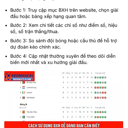
Bước 1: Truy cập mục BXH trên website, chọn giải
đấu hoặc bảng xếp hạng quan tâm.
Bước 2: Xem chi tiết các chỉ số như điểm số, hiệu
số, số trận thắng/thua.
Bước 3: So sánh đội bóng hoặc cầu thủ để hỗ trợ
dự đoán kèo chính xác.
Bước 4: Cập nhật thường xuyên để theo dõi diễn
biến mới nhất và xu hướng giải đấu.