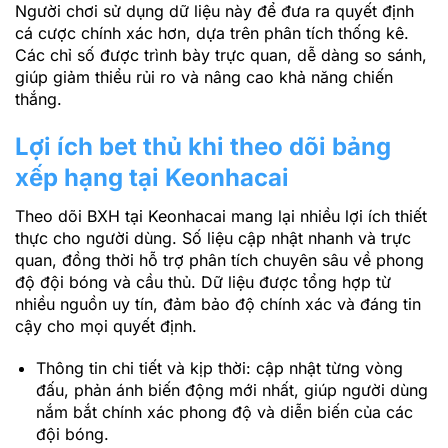
Người chơi sử dụng dữ liệu này để đưa ra quyết định
cá cược chính xác hơn, dựa trên phân tích thống kê.
Các chỉ số được trình bày trực quan, dễ dàng so sánh,
giúp giảm thiểu rủi ro và nâng cao khả năng chiến
thắng.
Lợi ích bet thủ khi theo dõi bảng
xếp hạng tại Keonhacai
Theo dõi BXH tại Keonhacai mang lại nhiều lợi ích thiết
thực cho người dùng. Số liệu cập nhật nhanh và trực
quan, đồng thời hỗ trợ phân tích chuyên sâu về phong
độ đội bóng và cầu thủ. Dữ liệu được tổng hợp từ
nhiều nguồn uy tín, đảm bảo độ chính xác và đáng tin
cậy cho mọi quyết định.
Thông tin chi tiết và kịp thời: cập nhật từng vòng
đấu, phản ánh biến động mới nhất, giúp người dùng
nắm bắt chính xác phong độ và diễn biến của các
đội bóng.