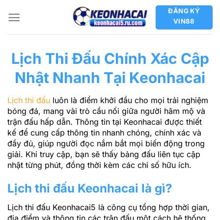
Bỏ
ĐĂNG KÝ
qua
VIN88
nội
dung
Lịch Thi Đấu Chính Xác Cập
Nhật Nhanh Tại Keonhacai
Lịch thi đấu
luôn là điểm khởi đầu cho mọi trải nghiệm
bóng đá, mang vài trò cầu nối giữa người hâm mộ và
trận đấu hấp dẫn. Thông tin tại Keonhacai được thiết
kế để cung cấp thông tin nhanh chóng, chính xác và
đầy đủ, giúp người đọc nắm bắt mọi biến động trong
giải. Khi truy cập, bạn sẽ thấy bảng đấu liên tục cập
nhật từng phút, đồng thời kèm các chỉ số hữu ích.
Lịch thi đấu Keonhacai là gì?
Lịch thi đấu Keonhacai5 là công cụ tổng hợp thời gian,
địa điểm và thông tin các trận đấu một cách hệ thống,