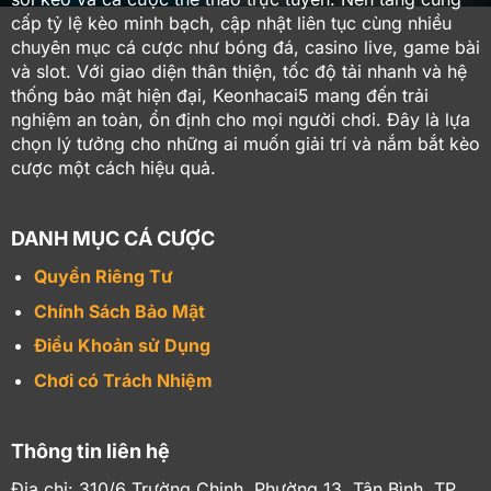
cấp tỷ lệ kèo minh bạch, cập nhật liên tục cùng nhiều
chuyên mục cá cược như bóng đá, casino live, game bài
và slot. Với giao diện thân thiện, tốc độ tải nhanh và hệ
thống bảo mật hiện đại, Keonhacai5 mang đến trải
nghiệm an toàn, ổn định cho mọi người chơi. Đây là lựa
chọn lý tưởng cho những ai muốn giải trí và nắm bắt kèo
cược một cách hiệu quả.
DANH MỤC CÁ CƯỢC
Quyền Riêng Tư
Chính Sách Bảo Mật
Điều Khoản sử Dụng
Chơi có Trách Nhiệm
Thông tin liên hệ
Địa chỉ: 310/6 Trường Chinh, Phường 13, Tân Bình, TP.