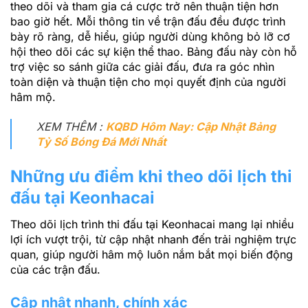
theo dõi và tham gia cá cược trở nên thuận tiện hơn
bao giờ hết. Mỗi thông tin về trận đấu đều được trình
bày rõ ràng, dễ hiểu, giúp người dùng không bỏ lỡ cơ
hội theo dõi các sự kiện thể thao. Bảng đấu này còn hỗ
trợ việc so sánh giữa các giải đấu, đưa ra góc nhìn
toàn diện và thuận tiện cho mọi quyết định của người
hâm mộ.
XEM THÊM :
KQBD Hôm Nay: Cập Nhật Bảng
Tỷ Số Bóng Đá Mới Nhất
Những ưu điểm khi theo dõi lịch thi
đấu tại Keonhacai
Theo dõi lịch trình thi đấu tại Keonhacai mang lại nhiều
lợi ích vượt trội, từ cập nhật nhanh đến trải nghiệm trực
quan, giúp người hâm mộ luôn nắm bắt mọi biến động
của các trận đấu.
Cập nhật nhanh, chính xác