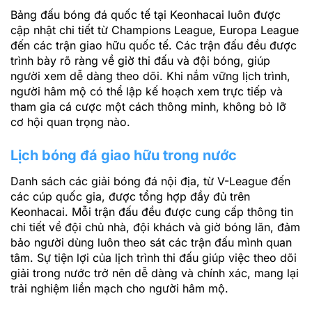
Bảng đấu bóng đá quốc tế tại Keonhacai luôn được
cập nhật chi tiết từ Champions League, Europa League
đến các trận giao hữu quốc tế. Các trận đấu đều được
trình bày rõ ràng về giờ thi đấu và đội bóng, giúp
người xem dễ dàng theo dõi. Khi nắm vững lịch trình,
người hâm mộ có thể lập kế hoạch xem trực tiếp và
tham gia cá cược một cách thông minh, không bỏ lỡ
cơ hội quan trọng nào.
Lịch bóng đá giao hữu trong nước
Danh sách các giải bóng đá nội địa, từ V-League đến
các cúp quốc gia, được tổng hợp đầy đủ trên
Keonhacai. Mỗi trận đấu đều được cung cấp thông tin
chi tiết về đội chủ nhà, đội khách và giờ bóng lăn, đảm
bảo người dùng luôn theo sát các trận đấu mình quan
tâm. Sự tiện lợi của lịch trình thi đấu giúp việc theo dõi
giải trong nước trở nên dễ dàng và chính xác, mang lại
trải nghiệm liền mạch cho người hâm mộ.