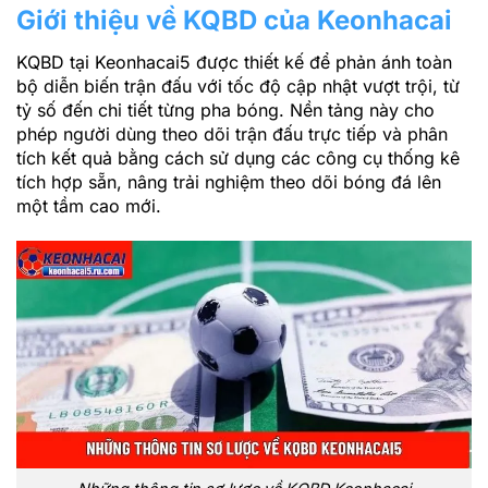
Giới thiệu về KQBD của Keonhacai
KQBD tại Keonhacai5 được thiết kế để phản ánh toàn
bộ diễn biến trận đấu với tốc độ cập nhật vượt trội, từ
tỷ số đến chi tiết từng pha bóng. Nền tảng này cho
phép người dùng theo dõi trận đấu trực tiếp và phân
tích kết quả bằng cách sử dụng các công cụ thống kê
tích hợp sẵn, nâng trải nghiệm theo dõi bóng đá lên
một tầm cao mới.