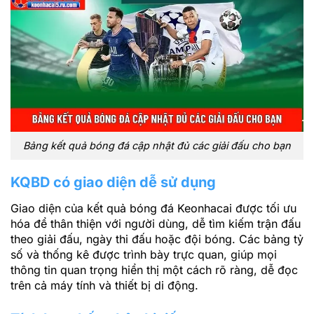
Bảng kết quả bóng đá cập nhật đủ các giải đấu cho bạn
KQBD có giao diện dễ sử dụng
Giao diện của kết quả bóng đá Keonhacai được tối ưu
hóa để thân thiện với người dùng, dễ tìm kiếm trận đấu
theo giải đấu, ngày thi đấu hoặc đội bóng. Các bảng tỷ
số và thống kê được trình bày trực quan, giúp mọi
thông tin quan trọng hiển thị một cách rõ ràng, dễ đọc
trên cả máy tính và thiết bị di động.