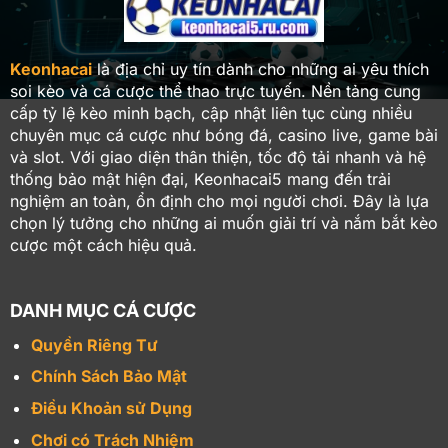
Keonhacai
là địa chỉ uy tín dành cho những ai yêu thích
soi kèo và cá cược thể thao trực tuyến. Nền tảng cung
cấp tỷ lệ kèo minh bạch, cập nhật liên tục cùng nhiều
chuyên mục cá cược như bóng đá, casino live, game bài
và slot. Với giao diện thân thiện, tốc độ tải nhanh và hệ
thống bảo mật hiện đại, Keonhacai5 mang đến trải
nghiệm an toàn, ổn định cho mọi người chơi. Đây là lựa
chọn lý tưởng cho những ai muốn giải trí và nắm bắt kèo
cược một cách hiệu quả.
DANH MỤC CÁ CƯỢC
Quyền Riêng Tư
Chính Sách Bảo Mật
Điều Khoản sử Dụng
Chơi có Trách Nhiệm