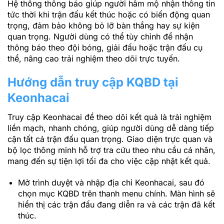
Hệ thống thông báo giúp người hâm mộ nhận thông tin
tức thời khi trận đấu kết thúc hoặc có biến động quan
trọng, đảm bảo không bỏ lỡ bàn thắng hay sự kiện
quan trọng. Người dùng có thể tùy chỉnh để nhận
thông báo theo đội bóng, giải đấu hoặc trận đấu cụ
thể, nâng cao trải nghiệm theo dõi trực tuyến.
Hướng dẫn truy cập KQBD tại
Keonhacai
Truy cập Keonhacai để theo dõi kết quả là trải nghiệm
liền mạch, nhanh chóng, giúp người dùng dễ dàng tiếp
cận tất cả trận đấu quan trọng. Giao diện trực quan và
bộ lọc thông minh hỗ trợ tra cứu theo nhu cầu cá nhân,
mang đến sự tiện lợi tối đa cho việc cập nhật kết quả.
Mở trình duyệt và nhập địa chỉ Keonhacai, sau đó
chọn mục KQBD trên thanh menu chính. Màn hình sẽ
hiển thị các trận đấu đang diễn ra và các trận đã kết
thúc.